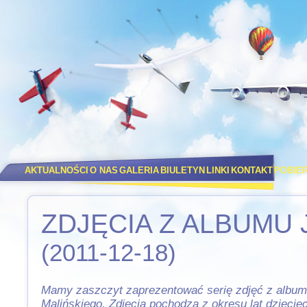
AKTUALNOŚCI
O NAS
GALERIA
BIULETYN
LINKI
KONTAKT
POBIE
ZDJĘCIA Z ALBUMU
(2011-12-18)
Mamy zaszczyt zaprezentować serię zdjęć z album
Malińskiego. Zdjęcia pochodzą z okresu lat dziecię