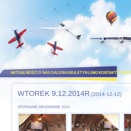
AKTUALNOŚCI
O NAS
GALERIA
BIULETYN
LINKI
KONTAKT
POBIE
WTOREK 9.12.2014R
(2014-12-12)
SPOTKANIE GRUDNIOWE 2014