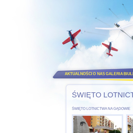
AKTUALNOŚCI
O NAS
GALERIA
BIU
ŚWIĘTO LOTNIC
ŚWIĘTO LOTNICTWA NA GĄDOWIE