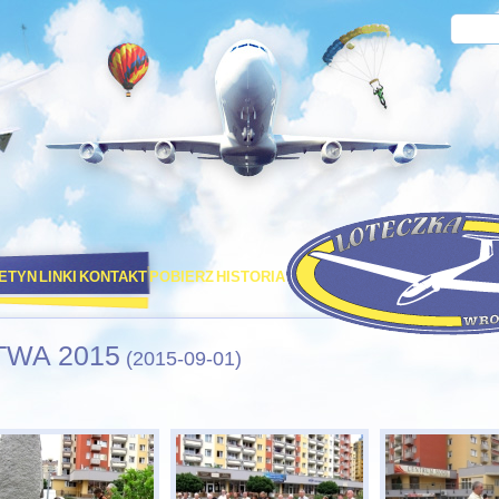
LETYN
LINKI
KONTAKT
POBIERZ
HISTORIA
PORT LOTNICZY STRACHOW
TWA 2015
(2015-09-01)