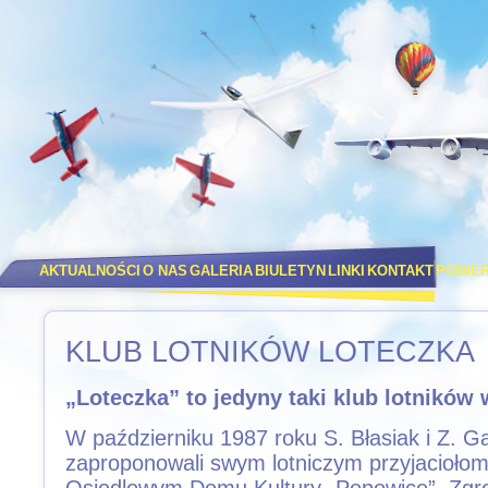
AKTUALNOŚCI
O NAS
GALERIA
BIULETYN
LINKI
KONTAKT
POBIE
KLUB LOTNIKÓW LOTECZKA
„Loteczka” to jedyny taki klub lotników 
W październiku 1987 roku S. Błasiak i Z. G
zaproponowali swym lotniczym przyjaciołom