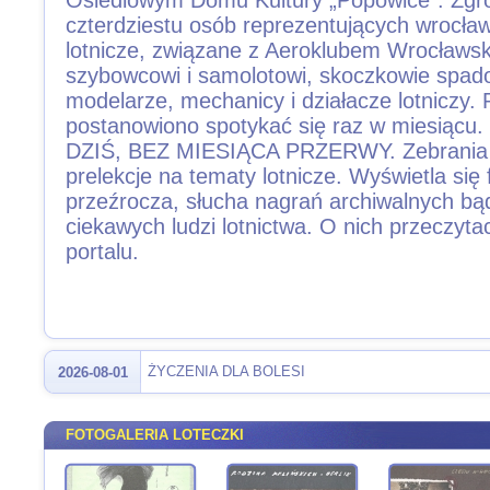
Osiedlowym Domu Kultury „Popowice”. Zgr
czterdziestu osób reprezentujących wrocła
lotnicze, związane z Aeroklubem Wrocławskim
szybowcowi i samolotowi, skoczkowie spad
modelarze, mechanicy i działacze lotniczy. 
postanowiono spotykać się raz w miesiąc
DZIŚ, BEZ MIESIĄCA PRZERWY. Zebrania t
prelekcje na tematy lotnicze. Wyświetla się 
przeźrocza, słucha nagrań archiwalnych b
ciekawych ludzi lotnictwa. O nich przeczyta
portalu.
ŻYCZENIA DLA BOLESI
2026-08-01
FOTOGALERIA LOTECZKI