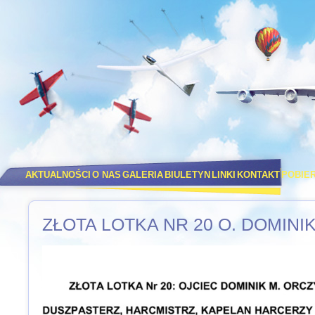
AKTUALNOŚCI
O NAS
GALERIA
BIULETYN
LINKI
KONTAKT
POBIE
ZŁOTA LOTKA NR 20 O. DOMIN