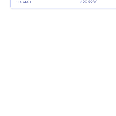
«
Λ
DO GÓRY
POWRÓT